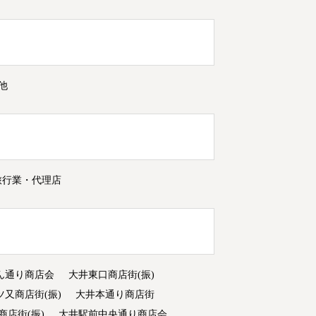
他
旅行業・代理店
ん通り商店会
大井東口商店街(振)
ツ又商店街(振)
大井本通り商店街
商店街(振)
大井駅前中央通り商店会