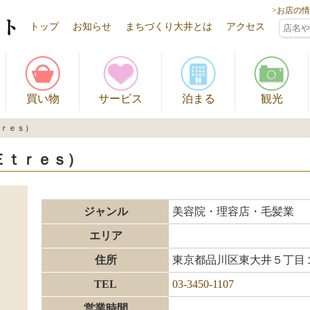
>お店の
トップ
お知らせ
まちづくり大井とは
アクセス
買い物
サービス
泊まる
観光
ｔｒｅｓ）
Ｅｔｒｅｓ）
ジャンル
美容院・理容店・毛髪業
エリア
住所
東京都品川区東大井５丁目
TEL
03-3450-1107
営業時間