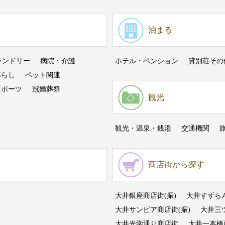
泊まる
ランドリー
病院・介護
ホテル・ペンション
貸別荘その
暮らし
ペット関連
スポーツ
冠婚葬祭
観光
観光・温泉・銭湯
交通機関
商店街から探す
大井銀座商店街(振)
大井すずら
大井サンピア商店街(振)
大井三
大井光学通り商店街
大井一本橋