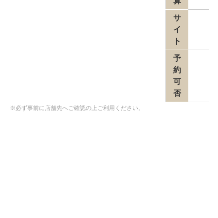
算
サ
イ
ト
予
約
可
否
※必ず事前に店舗先へご確認の上ご利用ください。