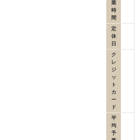
業
時
間
定
休
日
ク
レ
ジ
ッ
ト
カ
ー
ド
平
均
予