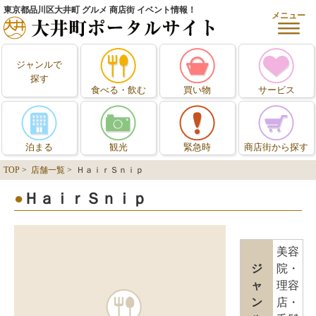
東京都品川区大井町 グルメ 商店街 イベント情報！
メニュー
ジャンルで
探す
食べる・飲む
買い物
サービス
泊まる
観光
緊急時
商店街から探す
TOP
>
店舗一覧
> ＨａｉｒＳｎｉｐ
ＨａｉｒＳｎｉｐ
美容
ジ
院・
ャ
理容
ン
店・