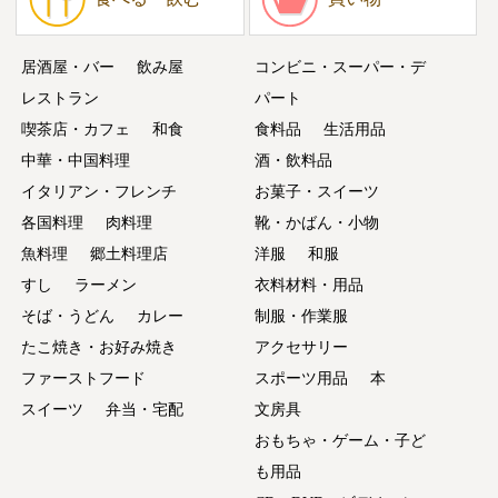
居酒屋・バー
飲み屋
コンビニ・スーパー・デ
レストラン
パート
喫茶店・カフェ
和食
食料品
生活用品
中華・中国料理
酒・飲料品
イタリアン・フレンチ
お菓子・スイーツ
各国料理
肉料理
靴・かばん・小物
魚料理
郷土料理店
洋服
和服
すし
ラーメン
衣料材料・用品
そば・うどん
カレー
制服・作業服
たこ焼き・お好み焼き
アクセサリー
ファーストフード
スポーツ用品
本
スイーツ
弁当・宅配
文房具
おもちゃ・ゲーム・子ど
も用品