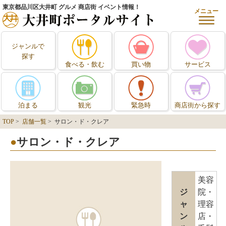
東京都品川区大井町 グルメ 商店街 イベント情報！
メニュー
ジャンルで
探す
食べる・飲む
買い物
サービス
泊まる
観光
緊急時
商店街から探す
TOP
>
店舗一覧
> サロン・ド・クレア
サロン・ド・クレア
美容
ジ
院・
ャ
理容
ン
店・