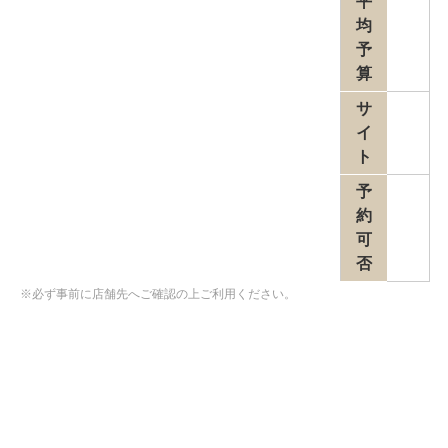
平
均
予
算
サ
イ
ト
予
約
可
否
※必ず事前に店舗先へご確認の上ご利用ください。