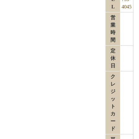
L
4045
営
業
時
間
定
休
日
ク
レ
ジ
ッ
ト
カ
ー
ド