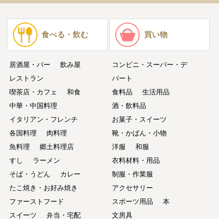
食べる・飲む
買い物
居酒屋・バー
飲み屋
コンビニ・スーパー・デ
レストラン
パート
喫茶店・カフェ
和食
食料品
生活用品
中華・中国料理
酒・飲料品
イタリアン・フレンチ
お菓子・スイーツ
各国料理
肉料理
靴・かばん・小物
魚料理
郷土料理店
洋服
和服
すし
ラーメン
衣料材料・用品
そば・うどん
カレー
制服・作業服
たこ焼き・お好み焼き
アクセサリー
ファーストフード
スポーツ用品
本
スイーツ
弁当・宅配
文房具