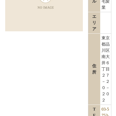
ル
毛髪
業
エ
リ
ア
東京
都品
川区
南大
井６
住
丁目
所
２７
－２
０－
２０
２
T
03-5
E
753-