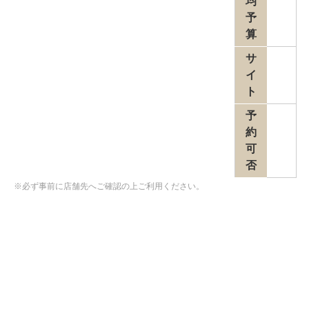
均
予
算
サ
イ
ト
予
約
可
否
※必ず事前に店舗先へご確認の上ご利用ください。