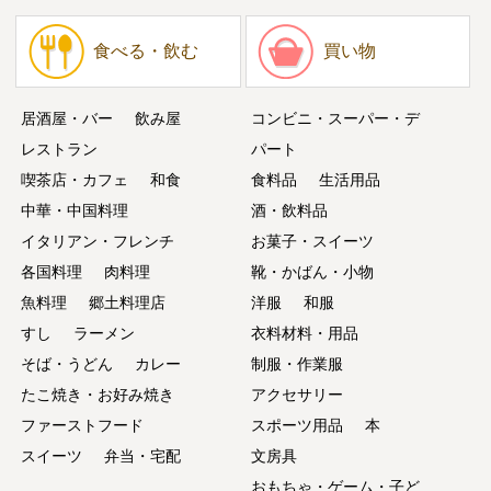
食べる・飲む
買い物
居酒屋・バー
飲み屋
コンビニ・スーパー・デ
レストラン
パート
喫茶店・カフェ
和食
食料品
生活用品
中華・中国料理
酒・飲料品
イタリアン・フレンチ
お菓子・スイーツ
各国料理
肉料理
靴・かばん・小物
魚料理
郷土料理店
洋服
和服
すし
ラーメン
衣料材料・用品
そば・うどん
カレー
制服・作業服
たこ焼き・お好み焼き
アクセサリー
ファーストフード
スポーツ用品
本
スイーツ
弁当・宅配
文房具
おもちゃ・ゲーム・子ど