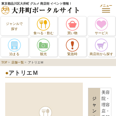
東京都品川区大井町 グルメ 商店街 イベント情報！
メニュー
ジャンルで
探す
食べる・飲む
買い物
サービス
泊まる
観光
緊急時
商店街から探す
TOP
>
店舗一覧
> アトリエＭ
アトリエＭ
美容
ジ
院・
ャ
理容
ン
店・