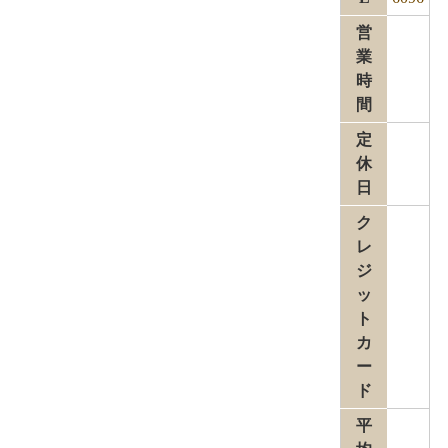
営
業
時
間
定
休
日
ク
レ
ジ
ッ
ト
カ
ー
ド
平