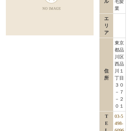
ル
毛髪
業
エ
リ
ア
東京
都品
川区
西品
住
川１
所
丁目
３０
－７
－２
０１
T
03-5
E
498-
L
6096