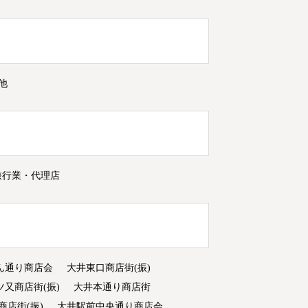
他
旅行業・代理店
ん通り商店会
大井東口商店街(振)
ツ又商店街(振)
大井本通り商店街
商店街(振)
大井駅前中央通り商店会