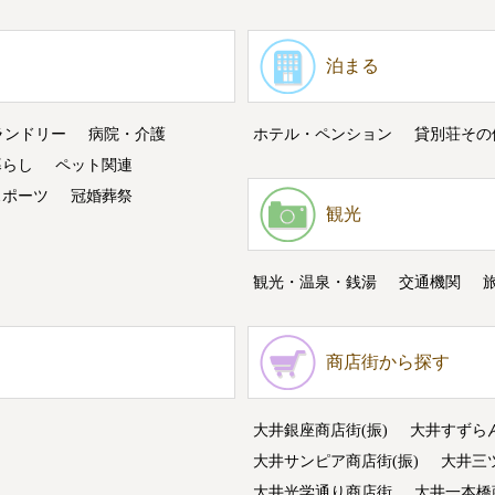
泊まる
ランドリー
病院・介護
ホテル・ペンション
貸別荘その
暮らし
ペット関連
スポーツ
冠婚葬祭
観光
観光・温泉・銭湯
交通機関
商店街から探す
大井銀座商店街(振)
大井すずら
大井サンピア商店街(振)
大井三
大井光学通り商店街
大井一本橋