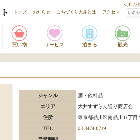
>お店の
トップ
お知らせ
まちづくり大井とは
アクセス
買い物
サービス
泊まる
観光
ジャンル
酒・飲料品
エリア
大井すずらん通り商店会
住所
東京都品川区南品川６丁目
TEL
03-3474-0719
営業時間