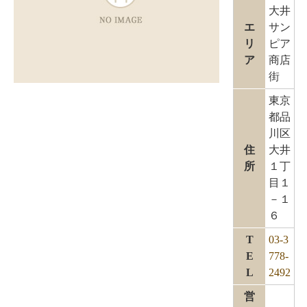
大井
エ
サン
リ
ピア
ア
商店
街
東京
都品
川区
住
大井
所
１丁
目１
－１
６
T
03-3
E
778-
L
2492
営