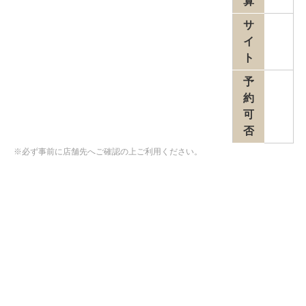
算
サ
イ
ト
予
約
可
否
※必ず事前に店舗先へご確認の上ご利用ください。