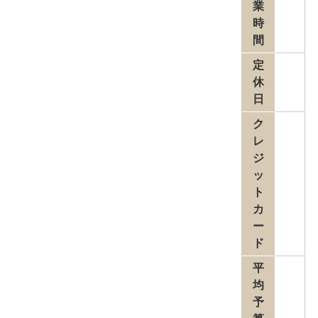
業
時
間
定
休
日
ク
レ
ジ
ッ
ト
カ
ー
ド
平
均
予