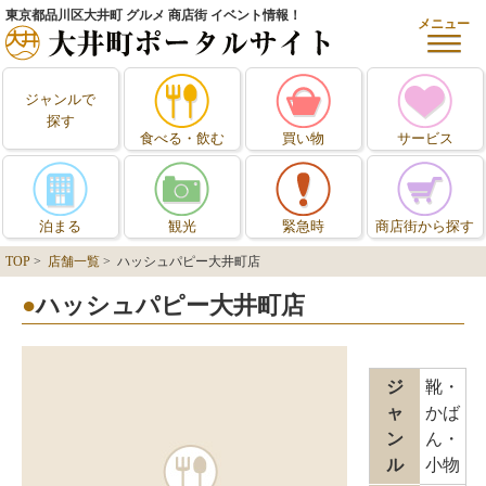
東京都品川区大井町 グルメ 商店街 イベント情報！
メニュー
ジャンルで
探す
食べる・飲む
買い物
サービス
泊まる
観光
緊急時
商店街から探す
TOP
>
店舗一覧
> ハッシュパピー大井町店
ハッシュパピー大井町店
ジ
靴・
ャ
かば
ン
ん・
ル
小物