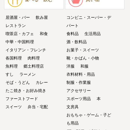
居酒屋・バー
飲み屋
コンビニ・スーパー・デ
レストラン
パート
喫茶店・カフェ
和食
食料品
生活用品
中華・中国料理
酒・飲料品
イタリアン・フレンチ
お菓子・スイーツ
各国料理
肉料理
靴・かばん・小物
魚料理
郷土料理店
洋服
和服
すし
ラーメン
衣料材料・用品
そば・うどん
カレー
制服・作業服
たこ焼き・お好み焼き
アクセサリー
ファーストフード
スポーツ用品
本
スイーツ
弁当・宅配
文房具
おもちゃ・ゲーム・子ど
も用品