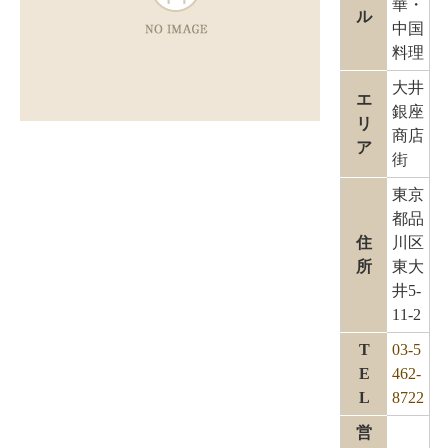
華・
ル
中国
料理
大井
エ
銀座
リ
商店
ア
街
東京
都品
住
川区
所
東大
井5-
11-2
T
03-5
E
462-
L
8722
営