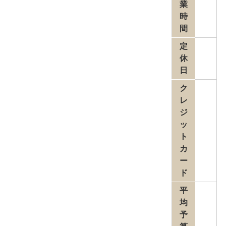
業
時
間
定
休
日
ク
レ
ジ
ッ
ト
カ
ー
ド
平
均
予