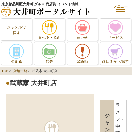
東京都品川区大井町 グルメ 商店街 イベント情報！
メニュー
ジャンルで
探す
食べる・飲む
買い物
サービス
泊まる
観光
緊急時
商店街から探す
TOP
>
店舗一覧
> 武蔵家 大井町店
武蔵家 大井町店
ラー
メ
ジ
ン・
ャ
中
ン