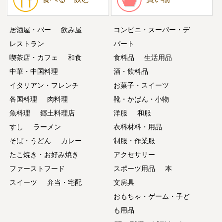
居酒屋・バー
飲み屋
コンビニ・スーパー・デ
レストラン
パート
喫茶店・カフェ
和食
食料品
生活用品
中華・中国料理
酒・飲料品
イタリアン・フレンチ
お菓子・スイーツ
各国料理
肉料理
靴・かばん・小物
魚料理
郷土料理店
洋服
和服
すし
ラーメン
衣料材料・用品
そば・うどん
カレー
制服・作業服
たこ焼き・お好み焼き
アクセサリー
ファーストフード
スポーツ用品
本
スイーツ
弁当・宅配
文房具
おもちゃ・ゲーム・子ど
も用品