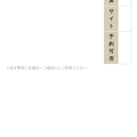
算
サ
イ
ト
予
約
可
否
※必ず事前に店舗先へご確認の上ご利用ください。