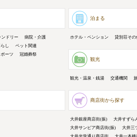
泊まる
ランドリー
病院・介護
ホテル・ペンション
貸別荘その
暮らし
ペット関連
スポーツ
冠婚葬祭
観光
観光・温泉・銭湯
交通機関
商店街から探す
大井銀座商店街(振)
大井すずら
大井サンピア商店街(振)
大井三
大井光学通り商店街
大井一本橋