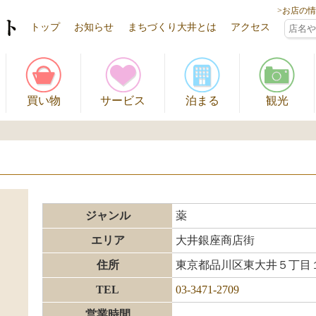
>お店の
トップ
お知らせ
まちづくり大井とは
アクセス
買い物
サービス
泊まる
観光
ジャンル
薬
エリア
大井銀座商店街
住所
東京都品川区東大井５丁目
TEL
03-3471-2709
営業時間