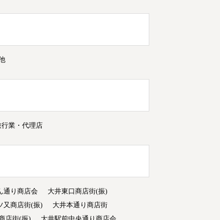
他
旅行業・代理店
ん通り商店会
大井東口商店街(振)
ツ又商店街(振)
大井本通り商店街
商店街(振)
大井駅前中央通り商店会