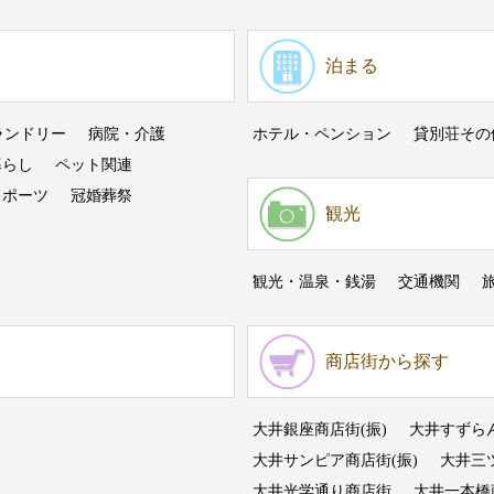
泊まる
ランドリー
病院・介護
ホテル・ペンション
貸別荘その
暮らし
ペット関連
スポーツ
冠婚葬祭
観光
観光・温泉・銭湯
交通機関
商店街から探す
大井銀座商店街(振)
大井すずら
大井サンピア商店街(振)
大井三
大井光学通り商店街
大井一本橋