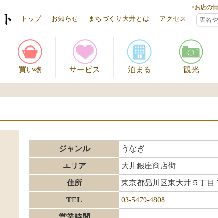
>お店の
トップ
お知らせ
まちづくり大井とは
アクセス
買い物
サービス
泊まる
観光
ジャンル
うなぎ
エリア
大井銀座商店街
住所
東京都品川区東大井５丁目７
TEL
03-5479-4808
営業時間