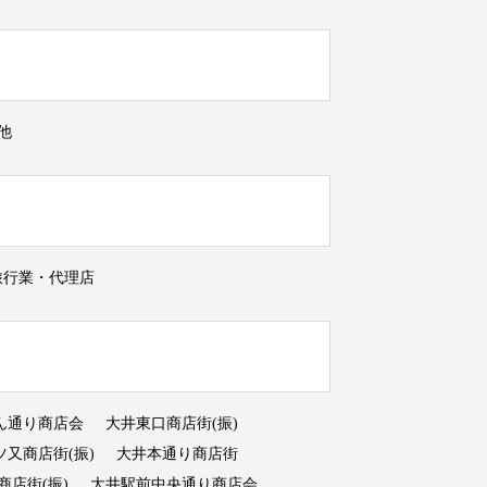
他
旅行業・代理店
ん通り商店会
大井東口商店街(振)
ツ又商店街(振)
大井本通り商店街
商店街(振)
大井駅前中央通り商店会