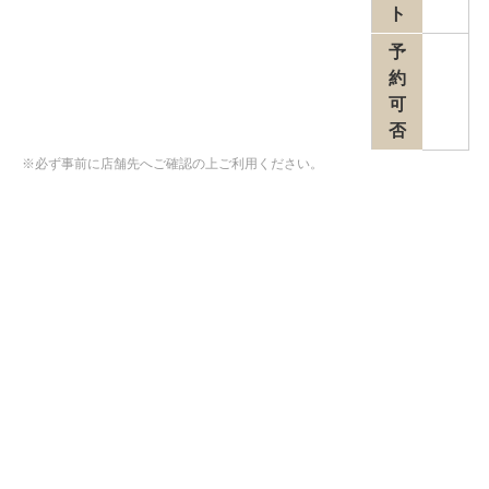
ト
予
約
可
否
※必ず事前に店舗先へご確認の上ご利用ください。