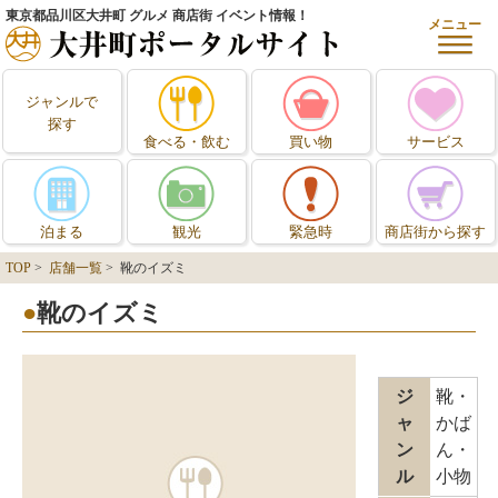
東京都品川区大井町 グルメ 商店街 イベント情報！
メニュー
ジャンルで
探す
食べる・飲む
買い物
サービス
泊まる
観光
緊急時
商店街から探す
TOP
>
店舗一覧
> 靴のイズミ
靴のイズミ
ジ
靴・
ャ
かば
ン
ん・
ル
小物