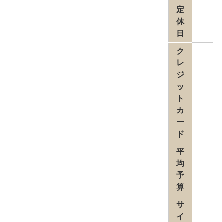
定
休
日
ク
レ
ジ
ッ
ト
カ
ー
ド
平
均
予
算
サ
イ