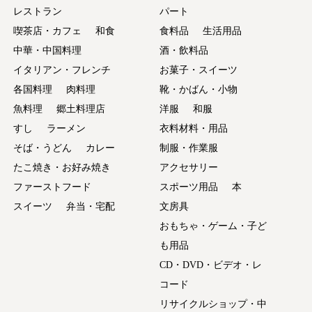
レストラン
パート
喫茶店・カフェ
和食
食料品
生活用品
中華・中国料理
酒・飲料品
イタリアン・フレンチ
お菓子・スイーツ
各国料理
肉料理
靴・かばん・小物
魚料理
郷土料理店
洋服
和服
すし
ラーメン
衣料材料・用品
そば・うどん
カレー
制服・作業服
たこ焼き・お好み焼き
アクセサリー
ファーストフード
スポーツ用品
本
スイーツ
弁当・宅配
文房具
おもちゃ・ゲーム・子ど
も用品
CD・DVD・ビデオ・レ
コード
リサイクルショップ・中