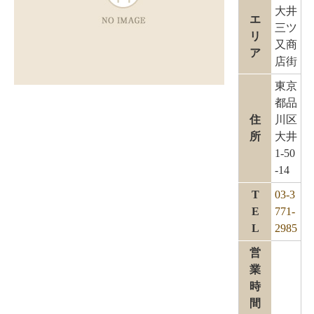
大井
エ
三ツ
リ
又商
ア
店街
東京
都品
住
川区
所
大井
1-50
-14
T
03-3
E
771-
L
2985
営
業
時
間