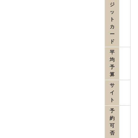
ジ
ッ
ト
カ
ー
ド
平
均
予
算
サ
イ
ト
予
約
可
否