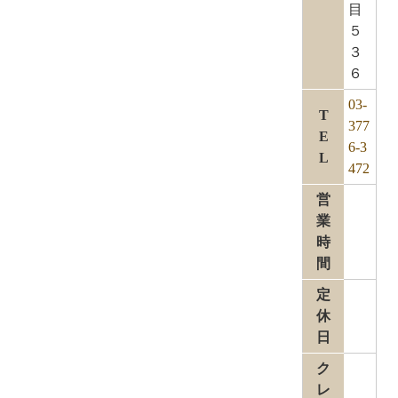
目
５
３
６
03-
T
377
E
6-3
L
472
営
業
時
間
定
休
日
ク
レ