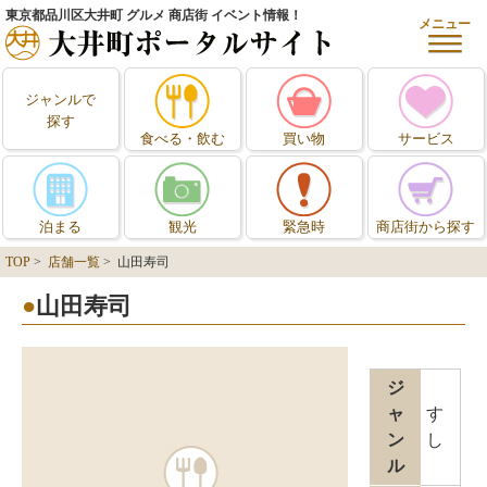
東京都品川区大井町 グルメ 商店街 イベント情報！
メニュー
ジャンルで
探す
食べる・飲む
買い物
サービス
泊まる
観光
緊急時
商店街から探す
TOP
>
店舗一覧
> 山田寿司
山田寿司
ジ
ャ
す
ン
し
ル