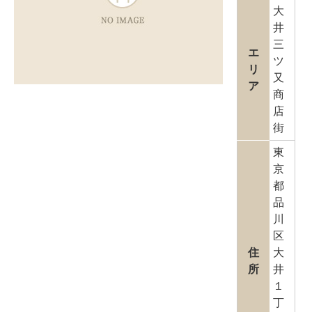
大
井
三
エ
ツ
リ
又
ア
商
店
街
東
京
都
品
川
区
住
大
所
井
１
丁