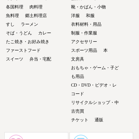
各国料理
肉料理
靴・かばん・小物
魚料理
郷土料理店
洋服
和服
すし
ラーメン
衣料材料・用品
そば・うどん
カレー
制服・作業服
たこ焼き・お好み焼き
アクセサリー
ファーストフード
スポーツ用品
本
スイーツ
弁当・宅配
文房具
おもちゃ・ゲーム・子ど
も用品
CD・DVD・ビデオ・レ
コード
リサイクルショップ・中
古売買
チケット
通販