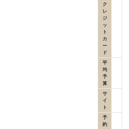
ク
レ
ジ
ッ
ト
カ
ー
ド
平
均
予
算
サ
イ
ト
予
約