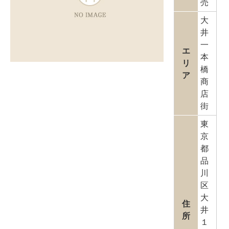
売
大
井
一
エ
本
リ
橋
ア
商
店
街
東
京
都
品
川
区
大
住
井
所
１