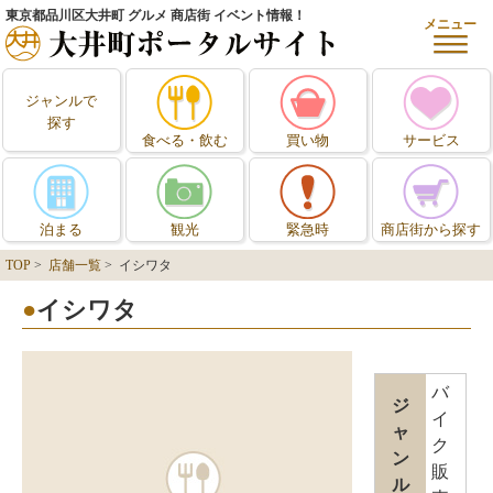
東京都品川区大井町 グルメ 商店街 イベント情報！
メニュー
ジャンルで
探す
食べる・飲む
買い物
サービス
泊まる
観光
緊急時
商店街から探す
TOP
>
店舗一覧
> イシワタ
イシワタ
バ
ジ
イ
ャ
ク
ン
販
ル