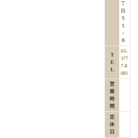
丁
目
５
１
－
８
03-
T
377
E
7-8
L
081
営
業
時
間
定
休
日