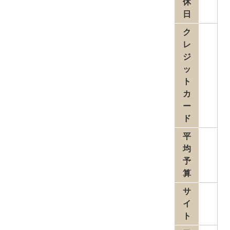
休
日
ク
レ
ジ
ッ
ト
カ
ー
ド
平
均
予
算
サ
イ
ト