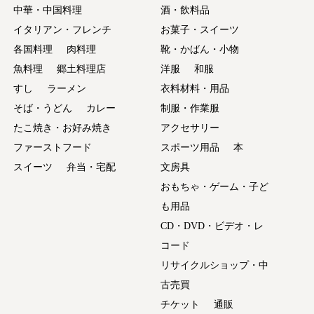
中華・中国料理
酒・飲料品
イタリアン・フレンチ
お菓子・スイーツ
各国料理
肉料理
靴・かばん・小物
魚料理
郷土料理店
洋服
和服
すし
ラーメン
衣料材料・用品
そば・うどん
カレー
制服・作業服
たこ焼き・お好み焼き
アクセサリー
ファーストフード
スポーツ用品
本
スイーツ
弁当・宅配
文房具
おもちゃ・ゲーム・子ど
も用品
CD・DVD・ビデオ・レ
コード
リサイクルショップ・中
古売買
チケット
通販