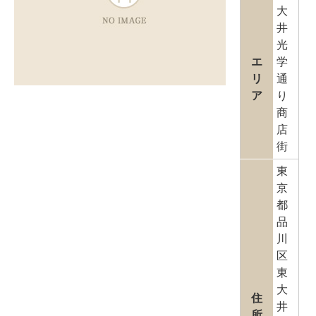
大
井
光
エ
学
リ
通
ア
り
商
店
街
東
京
都
品
川
区
東
大
住
井
所