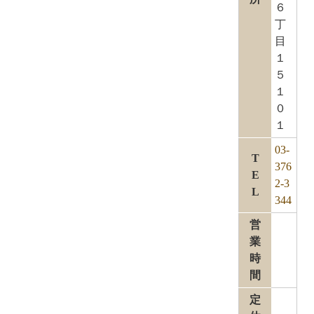
６
丁
目
１
５
１
０
１
03-
T
376
E
2-3
L
344
営
業
時
間
定