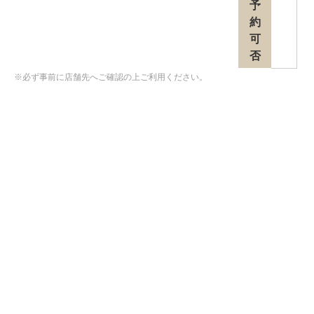
予
約
可
否
※必ず事前に店舗先へご確認の上ご利用ください。