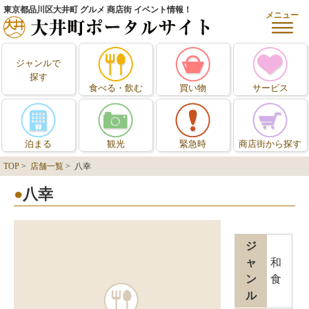
東京都品川区大井町 グルメ 商店街 イベント情報！
メニュー
ジャンルで
探す
食べる・飲む
買い物
サービス
泊まる
観光
緊急時
商店街から探す
TOP
>
店舗一覧
> 八幸
八幸
ジ
ャ
和
ン
食
ル