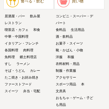
食べる・飲む
買い物
居酒屋・バー
飲み屋
コンビニ・スーパー・デ
レストラン
パート
喫茶店・カフェ
和食
食料品
生活用品
中華・中国料理
酒・飲料品
イタリアン・フレンチ
お菓子・スイーツ
各国料理
肉料理
靴・かばん・小物
魚料理
郷土料理店
洋服
和服
すし
ラーメン
衣料材料・用品
そば・うどん
カレー
制服・作業服
たこ焼き・お好み焼き
アクセサリー
ファーストフード
スポーツ用品
本
スイーツ
弁当・宅配
文房具
おもちゃ・ゲーム・子ど
も用品