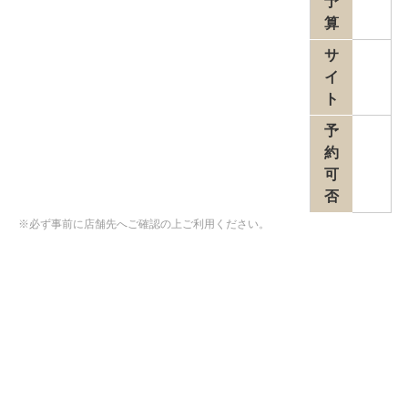
予
算
サ
イ
ト
予
約
可
否
※必ず事前に店舗先へご確認の上ご利用ください。