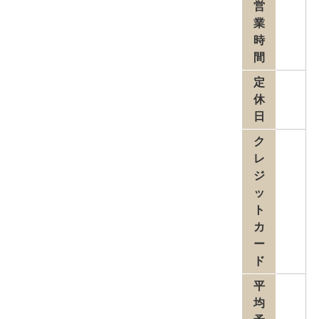
営
業
時
間
定
休
日
ク
レ
ジ
ッ
ト
カ
ー
ド
平
均