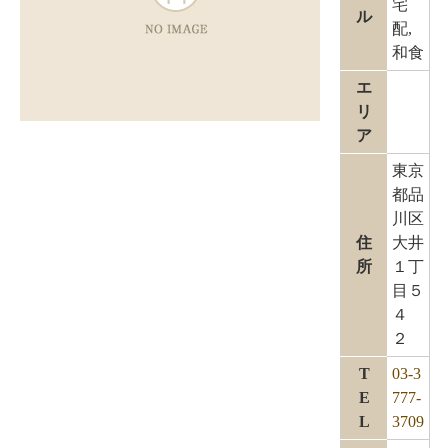
宅
ル
配,
和食
エ
リ
ア
東京
都品
川区
住
大井
所
１丁
目５
４
２
T
03-3
E
777-
L
3709