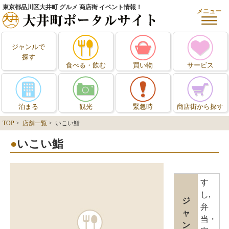
東京都品川区大井町 グルメ 商店街 イベント情報！
メニュー
ジャンルで
探す
食べる・飲む
買い物
サービス
泊まる
観光
緊急時
商店街から探す
TOP
>
店舗一覧
> いこい鮨
いこい鮨
す
し,
ジ
弁
ャ
当・
ン