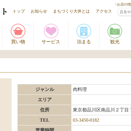
>お店の
トップ
お知らせ
まちづくり大井とは
アクセス
買い物
サービス
泊まる
観光
ジャンル
肉料理
エリア
住所
東京都品川区南品川２丁目７
TEL
03-3450-0182
営業時間