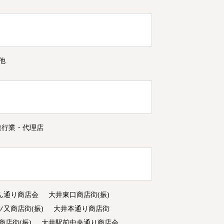
他
旅行業・代理店
ん通り商店会
大井東口商店街(振)
ツ又商店街(振)
大井本通り商店街
商店街(振)
大井駅前中央通り商店会