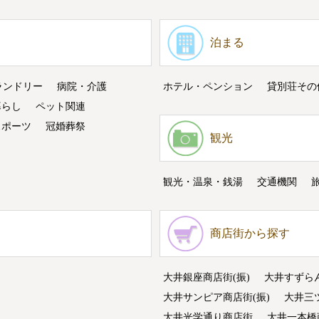
泊まる
ランドリー
病院・介護
ホテル・ペンション
貸別荘その
暮らし
ペット関連
スポーツ
冠婚葬祭
観光
観光・温泉・銭湯
交通機関
商店街から探す
大井銀座商店街(振)
大井すずら
大井サンピア商店街(振)
大井三
大井光学通り商店街
大井一本橋