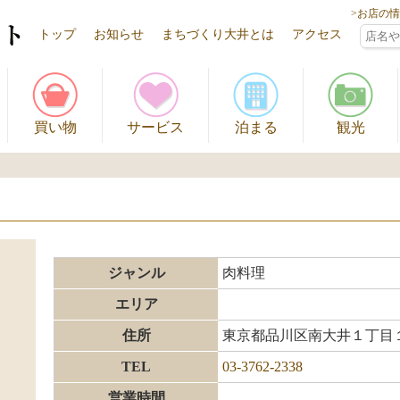
>お店の
トップ
お知らせ
まちづくり大井とは
アクセス
買い物
サービス
泊まる
観光
ジャンル
肉料理
エリア
住所
東京都品川区南大井１丁目１
TEL
03-3762-2338
営業時間