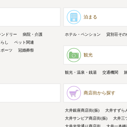
泊まる
ランドリー
病院・介護
ホテル・ペンション
貸別荘その
暮らし
ペット関連
スポーツ
冠婚葬祭
観光
観光・温泉・銭湯
交通機関
商店街から探す
大井銀座商店街(振)
大井すずら
大井サンピア商店街(振)
大井三
大井光学通り商店街
大井一本橋