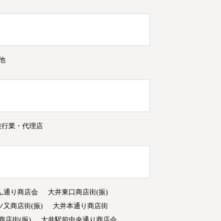
他
旅行業・代理店
ん通り商店会
大井東口商店街(振)
ツ又商店街(振)
大井本通り商店街
商店街(振)
大井駅前中央通り商店会