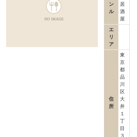
ン
居
ル
酒
屋
エ
リ
ア
東
京
都
品
川
区
住
大
所
井
１
丁
目
３