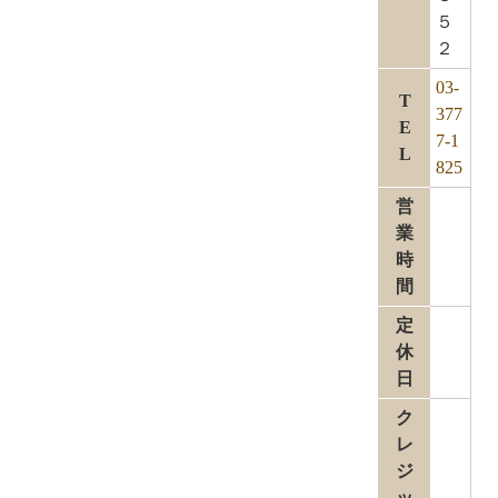
５
２
03-
T
377
E
7-1
L
825
営
業
時
間
定
休
日
ク
レ
ジ
ッ