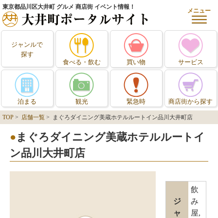
東京都品川区大井町 グルメ 商店街 イベント情報！
メニュー
ジャンルで
探す
食べる・飲む
買い物
サービス
泊まる
観光
緊急時
商店街から探す
TOP
>
店舗一覧
> まぐろダイニング美蔵ホテルルートイン品川大井町店
まぐろダイニング美蔵ホテルルートイ
ン品川大井町店
飲
ジ
み
ャ
屋,