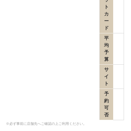
ト
カ
ー
ド
平
均
予
算
サ
イ
ト
予
約
可
否
※必ず事前に店舗先へご確認の上ご利用ください。