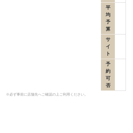
平
均
予
算
サ
イ
ト
予
約
可
否
※必ず事前に店舗先へご確認の上ご利用ください。