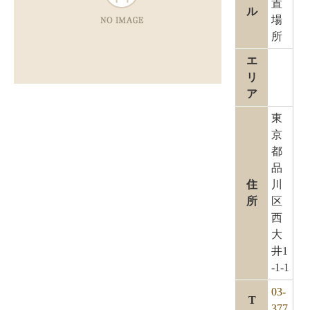
置
ル
場
所
エ
リ
ア
東
京
都
品
住
川
所
区
西
大
井1
-1-1
03-
T
377