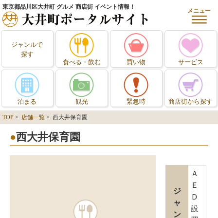
東京都品川区大井町 グルメ 商店街 イベント情報！
メニュー
ジャンルで
探す
食べる・飲む
買い物
サービス
泊まる
観光
緊急時
商店街から探す
TOP
>
店舗一覧
> 西大井保育園
西大井保育園
Ａ
Ｅ
ジ
Ｄ
ャ
設
ン