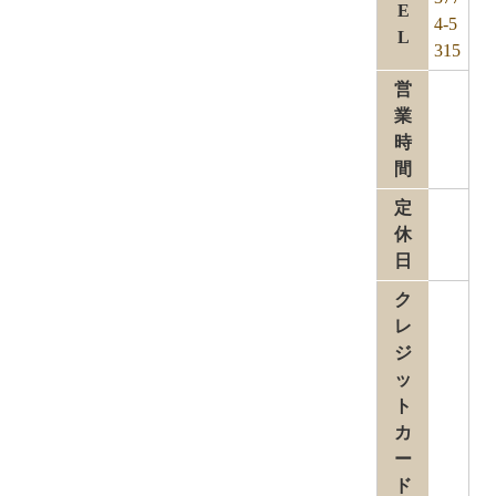
E
4-5
L
315
営
業
時
間
定
休
日
ク
レ
ジ
ッ
ト
カ
ー
ド