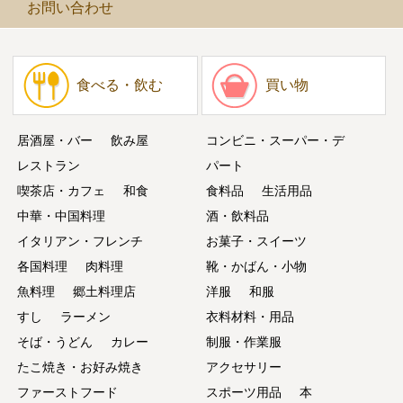
お問い合わせ
食べる・飲む
買い物
居酒屋・バー
飲み屋
コンビニ・スーパー・デ
レストラン
パート
喫茶店・カフェ
和食
食料品
生活用品
中華・中国料理
酒・飲料品
イタリアン・フレンチ
お菓子・スイーツ
各国料理
肉料理
靴・かばん・小物
魚料理
郷土料理店
洋服
和服
すし
ラーメン
衣料材料・用品
そば・うどん
カレー
制服・作業服
たこ焼き・お好み焼き
アクセサリー
ファーストフード
スポーツ用品
本