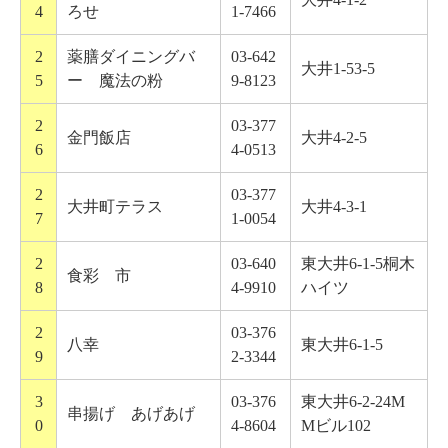
4
ろせ
1-7466
2
薬膳ダイニングバ
03-642
大井1-53-5
5
ー 魔法の粉
9-8123
2
03-377
金門飯店
大井4-2-5
6
4-0513
2
03-377
大井町テラス
大井4-3-1
7
1-0054
2
03-640
東大井6-1-5桐木
食彩 市
8
4-9910
ハイツ
2
03-376
八幸
東大井6-1-5
9
2-3344
3
03-376
東大井6-2-24M
串揚げ あげあげ
0
4-8604
Mビル102