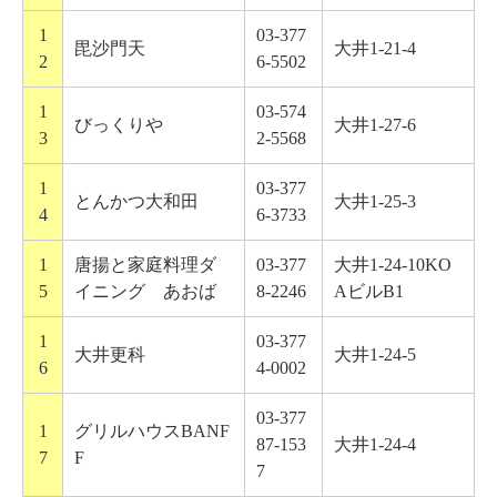
1
03-377
毘沙門天
大井1-21-4
2
6-5502
1
03-574
びっくりや
大井1-27-6
3
2-5568
1
03-377
とんかつ大和田
大井1-25-3
4
6-3733
1
唐揚と家庭料理ダ
03-377
大井1-24-10KO
5
イニング あおば
8-2246
AビルB1
1
03-377
大井更科
大井1-24-5
6
4-0002
03-377
1
グリルハウスBANF
87-153
大井1-24-4
7
F
7