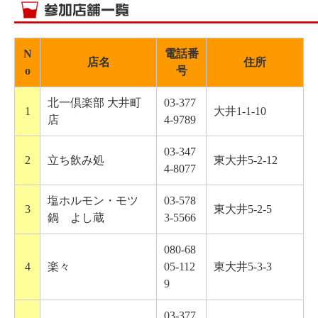
N
電話番
店名
住所
o
号
北一倶楽部 大井町
03-377
1
大井1-1-10
店
4-9789
03-347
2
立ち飲み処
東大井5-2-12
4-8077
塩ホルモン・モツ
03-578
3
東大井5-2-5
鍋 よし蔵
3-5566
080-68
4
楽々
05-112
東大井5-3-3
9
03-377