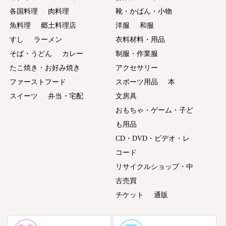
各国料理
肉料理
靴・かばん・小物
魚料理
郷土料理店
洋服
和服
すし
ラーメン
衣料材料・用品
そば・うどん
カレー
制服・作業服
たこ焼き・お好み焼き
アクセサリー
ファーストフード
スポーツ用品
本
スイーツ
弁当・宅配
文房具
おもちゃ・ゲーム・子ど
も用品
CD・DVD・ビデオ・レ
コード
リサイクルショップ・中
古売買
チケット
通販