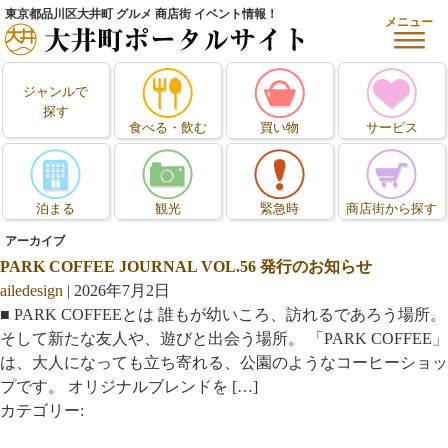
東京都品川区大井町 グルメ 商店街 イベント情報！
メニュー
ジャンルで
探す
食べる・飲む
買い物
サービス
泊まる
観光
緊急時
商店街から探す
アーカイブ
PARK COFFEE JOURNAL VOL.56 発行のお知らせ
ailedesign
|
2026年7月2日
■ PARK COFFEEとは 誰もが幼いころ、訪れるであろう場所。
そして新たな友人や、遊びと出会う場所。 「PARK COFFEE」
は、大人になっても立ち寄れる、公園のようなコーヒーショッ
プです。 オリジナルブレンドを […]
カテゴリー: