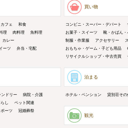
買い物
・カフェ
和食
コンビニ・スーパー・デパート
料理
肉料理
魚料理
お菓子・スイーツ
靴・かばん・
カレー
制服・作業服
アクセサリー
イーツ
弁当・宅配
おもちゃ・ゲーム・子ども用品
リサイクルショップ・中古売買
泊まる
ランドリー
病院・介護
ホテル・ペンション
貸別荘その
暮らし
ペット関連
スポーツ
冠婚葬祭
観光