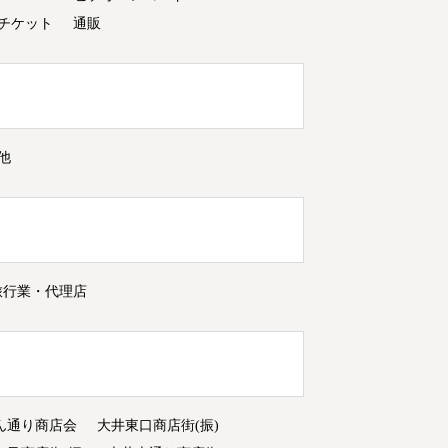
チケット
通販
他
旅行業・代理店
ん通り商店会
大井東口商店街(振)