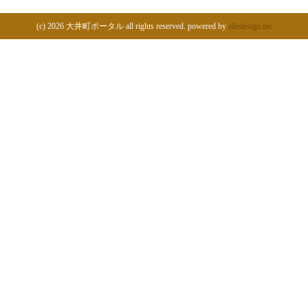
(c)
2026 大井町ポータル all rights reserved. powered by
ailedesign.inc