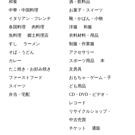
和食
酒・飲料品
中華・中国料理
お菓子・スイーツ
イタリアン・フレンチ
靴・かばん・小物
各国料理
肉料理
洋服
和服
魚料理
郷土料理店
衣料材料・用品
すし
ラーメン
制服・作業服
そば・うどん
アクセサリー
カレー
スポーツ用品
本
たこ焼き・お好み焼き
文房具
ファーストフード
おもちゃ・ゲーム・子
スイーツ
ども用品
弁当・宅配
CD・DVD・ビデオ・
レコード
リサイクルショップ・
中古売買
チケット
通販