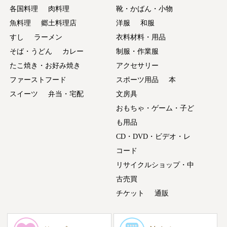
各国料理
肉料理
靴・かばん・小物
魚料理
郷土料理店
洋服
和服
すし
ラーメン
衣料材料・用品
そば・うどん
カレー
制服・作業服
たこ焼き・お好み焼き
アクセサリー
ファーストフード
スポーツ用品
本
スイーツ
弁当・宅配
文房具
おもちゃ・ゲーム・子ど
も用品
CD・DVD・ビデオ・レ
コード
リサイクルショップ・中
古売買
チケット
通販