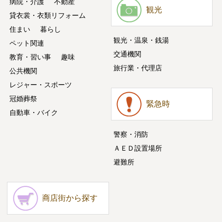
病院・介護
不動産
観光
貸衣裳・衣類リフォーム
住まい
暮らし
観光・温泉・銭湯
ペット関連
交通機関
教育・習い事
趣味
旅行業・代理店
公共機関
レジャー・スポーツ
冠婚葬祭
緊急時
自動車・バイク
警察・消防
ＡＥＤ設置場所
避難所
商店街から探す