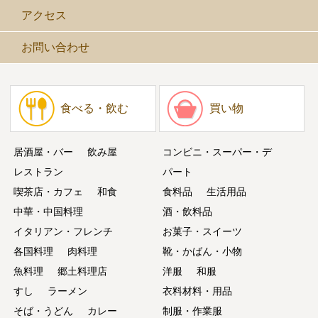
アクセス
お問い合わせ
食べる・飲む
買い物
居酒屋・バー
飲み屋
コンビニ・スーパー・デ
レストラン
パート
喫茶店・カフェ
和食
食料品
生活用品
中華・中国料理
酒・飲料品
イタリアン・フレンチ
お菓子・スイーツ
各国料理
肉料理
靴・かばん・小物
魚料理
郷土料理店
洋服
和服
すし
ラーメン
衣料材料・用品
そば・うどん
カレー
制服・作業服