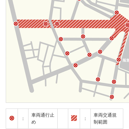
車両通行止
車両交通規
：
：
め
制範囲